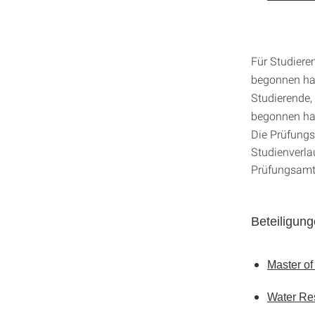
Für Studiere
begonnen hab
Studierende,
begonnen hab
Die Prüfungs
Studienverlau
Prüfungsamt
Beteiligun
Master of
Water Re