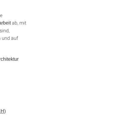
ie
ab, mit
rbeit
sind,
n und auf
chitektur
CH)