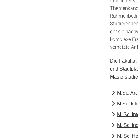
fachlicher K
Themenkanon.
Rahmenbedin
Studierenden
der sie nach
komplexe Fra
vernetzte An
Die Fakultät
und Stadtpla
Masterstudi
M.Sc. Arc
M.Sc. In
M. Sc. In
M. Sc. In
M. Sc. H