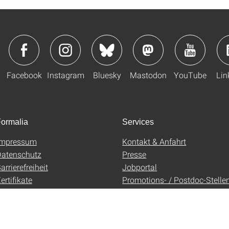
Facebook
Instagram
Bluesky
Mastodon
YouTube
Lin
ormalia
Services
Impressum
Kontakt & Anfahrt
atenschutz
Presse
arrierefreiheit
Jobportal
ertifikate
Promotions- / Postdoc-Stelle
AGB
Uni-Shop