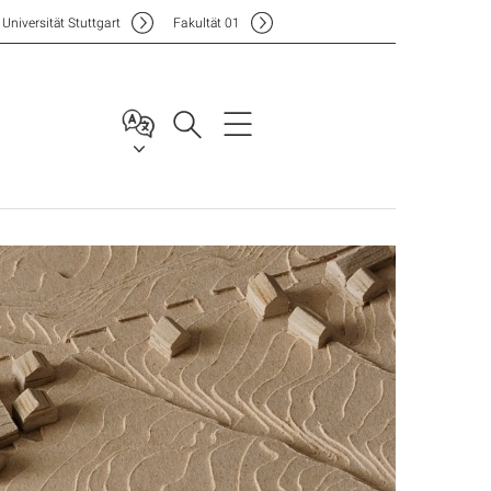
Uni
versität Stuttgart
F
akultät
01