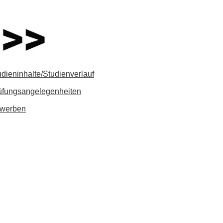
udieninhalte/Studienverlauf
üfungsangelegenheiten
werben