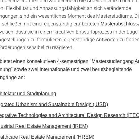
ompetenz eröffnen den Studierenden die Arbeit an einem breiten
 Flexibilität und Anpassungsfähigkeit an sich verändernde
gungen sind ein wesentliches Moment des Masterstudiums. D
 schließen mit einer eigenständig erarbeiteten
Masterabschlussa
weisen, dass sie in einem kreativen Entwurfsprozess in der Lage 
gestellungen zu formulieren, eigenständige Antworten zu finde
forderungen sensibel zu reagieren.
 bietet einen konsekutiven 4-semestrigen "Masterstudiengang Ar
nung" sowie zwei internationale und zwei berufsbegleitende
engänge an:
hitektur und Stadtplanung
tegrated Urbanism and Sustainable Design (IUSD)
tegrative Technologies and Architectural Design Research (ITE
dustrial Real Estate Management (IREM)
ealthcare Real Estate Management (HREM)