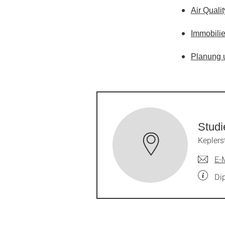
Air Quali
Immobilie
Planung u
Studi
Keplers
E-
Di