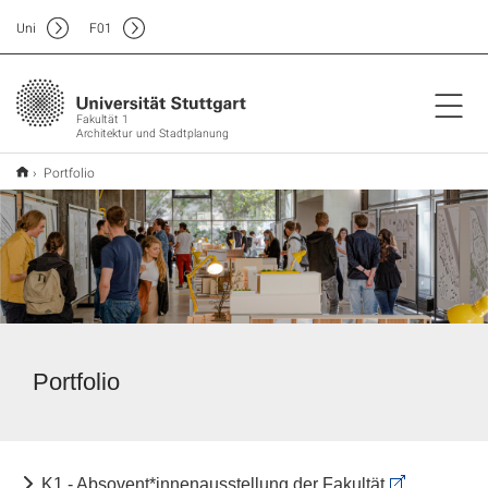
Uni
F
01
Fakultät 1
Architektur und Stadtplanung
Portfolio
Portfolio
K1 - Absovent*innenausstellung der Fakultät