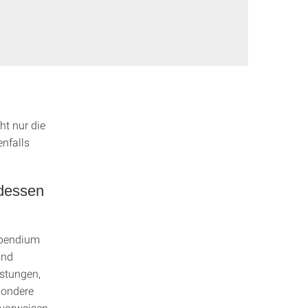
ht nur die
enfalls
 dessen
ipendium
und
istungen,
sondere
vorweisen.