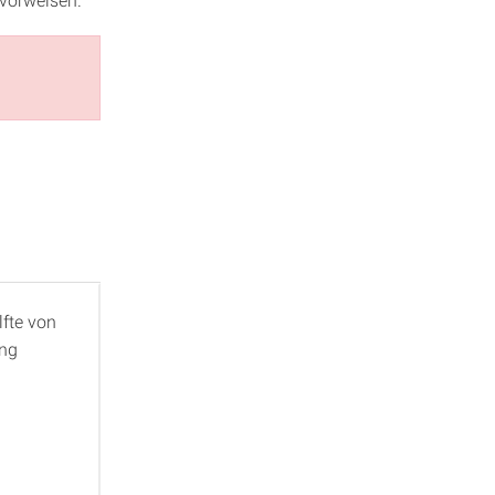
lfte von
ung