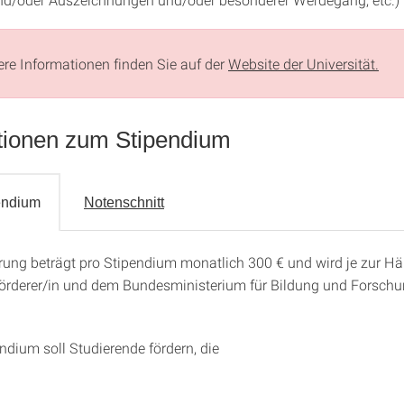
tere Informationen finden Sie auf der
Website der Universität.
tionen zum Stipendium
endium
Notenschnitt
rung beträgt pro Stipendium monatlich 300 € und wird je zur Hä
ipendium
örderer/in und dem Bundesministerium für Bildung und Forsch
.
ndium soll Studierende fördern, die