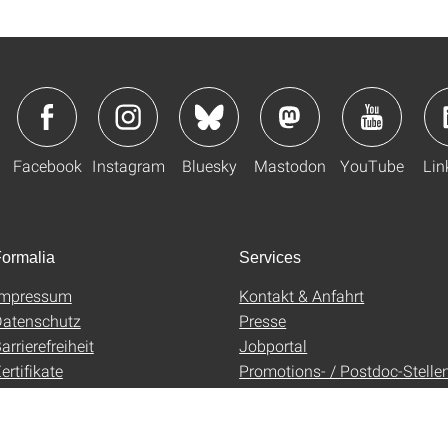
Facebook
Instagram
Bluesky
Mastodon
YouTube
Lin
ormalia
Services
Impressum
Kontakt & Anfahrt
atenschutz
Presse
arrierefreiheit
Jobportal
ertifikate
Promotions- / Postdoc-Stelle
AGB
Uni-Shop