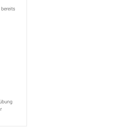
bereits
sübung
r