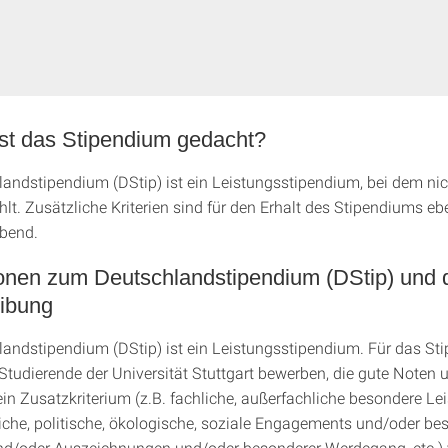
ist das Stipendium gedacht?
andstipendium (DStip) ist ein Leistungsstipendium, bei dem nic
lt. Zusätzliche Kriterien sind für den Erhalt des Stipendiums eb
bend.
ionen zum Deutschlandstipendium (DStip) und
ibung
andstipendium (DStip) ist ein Leistungsstipendium. Für das St
Studierende der Universität Stuttgart bewerben, die gute Noten 
in Zusatzkriterium (z.B. fachliche, außerfachliche besondere Le
liche, politische, ökologische, soziale Engagements und/oder be
d/oder Auszeichnungen und/oder besonderer Werdegang, etc.) 