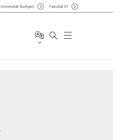
Uni
versität Stuttgart
F
akultät
01
.