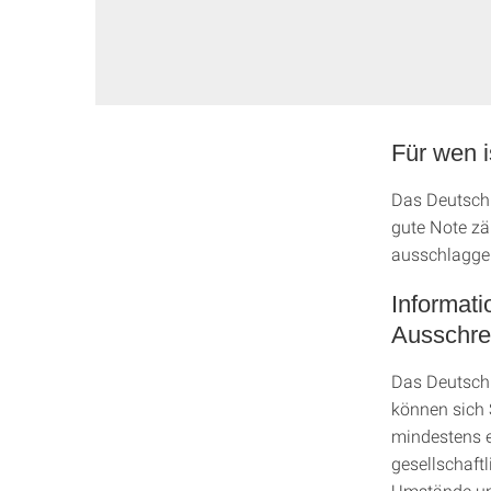
Für wen 
Das Deutschl
gute Note zäh
ausschlagge
Informat
Ausschre
Das Deutschl
können sich 
mindestens e
gesellschaft
Umstände un