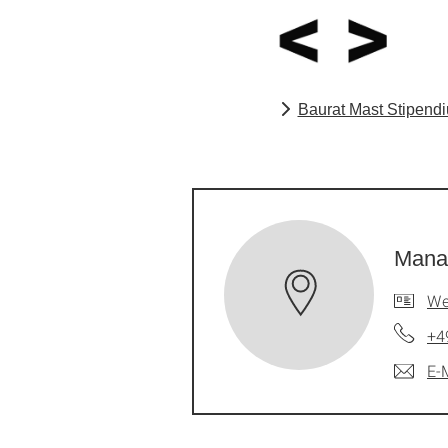
Baurat Mast Stipend
Manag
We
+4
E-