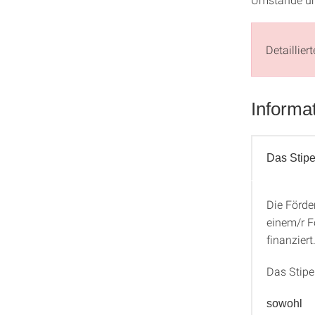
Detaillier
Informa
Das Stip
Die Förde
Das St
einem/r F
finanziert
Das Stipe
sowohl