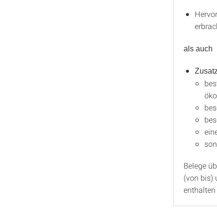
Hervor
erbra
als auch
Zusatz
bes
öko
bes
bes
ein
son
Belege üb
(von bis)
enthalten 