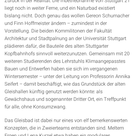
Zurück in der Realität: Die Inbetriebnahme von Stuttgart 21
liegt noch in weiter Ferne, und ein Naturbad existiert
bislang nicht. Doch genau das wollen Gereon Schumacher
und Finn Hoffmeister ändern – zumindest in der
Vorstellung. Die beiden Kommilitonen der Fakultät
Architektur und Stadtpalnung an der Universität Stuttgart
plädieren dafür, die Bauteile des alten Stuttgarter
Kopfbahnhofs sinnvoll weiterzunutzen. Gemeinsam mit 20
weiteren Studierenden des Lehrstuhls Klimaangepasstes
Bauen und Entwerfen haben sie sich im vergangenen
Wintersemester – unter der Leitung von Professorin Annika
Seifert – damit beschäftigt, wie das Grundstück der alten
Gleishallen künftig genutzt werden könnte: als
Gewächshaus und sogenannter Dritter Ort, ein Treffpunkt
für alle, ohne Konsumzwang.
Das Gleisbad ist dabei nur eines von elf bemerkenswerten
Konzepten, die in Zweierteams entstanden sind. Meltem
Ergen und Lena Kurzel etwa haben ein modulares